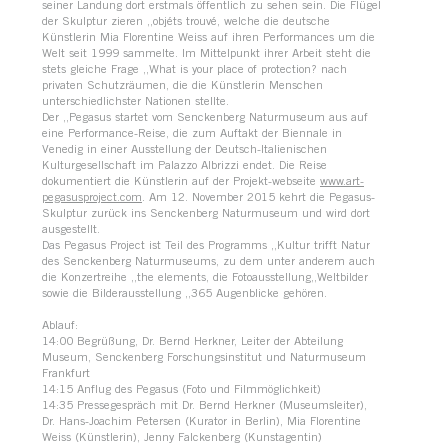
seiner Landung dort erstmals öffentlich zu sehen sein. Die Flügel
der Skulptur zieren „objéts trouvé, welche die deutsche
Künstlerin Mia Florentine Weiss auf ihren Performances um die
Welt seit 1999 sammelte. Im Mittelpunkt ihrer Arbeit steht die
stets gleiche Frage „What is your place of protection? nach
privaten Schutzräumen, die die Künstlerin Menschen
unterschiedlichster Nationen stellte.
Der „Pegasus startet vom Senckenberg Naturmuseum aus auf
eine Performance-Reise, die zum Auftakt der Biennale in
Venedig in einer Ausstellung der Deutsch-Italienischen
Kulturgesellschaft im Palazzo Albrizzi endet. Die Reise
dokumentiert die Künstlerin auf der Projekt-webseite
www.art-
pegasusproject.com
. Am 12. November 2015 kehrt die Pegasus-
Skulptur zurück ins Senckenberg Naturmuseum und wird dort
ausgestellt.
Das Pegasus Project ist Teil des Programms „Kultur trifft Natur
des Senckenberg Naturmuseums, zu dem unter anderem auch
die Konzertreihe „the elements, die Fotoausstellung„Weltbilder
sowie die Bilderausstellung „365 Augenblicke gehören.
Ablauf:
14:00 Begrüßung, Dr. Bernd Herkner, Leiter der Abteilung
Museum, Senckenberg Forschungsinstitut und Naturmuseum
Frankfurt
14:15 Anflug des Pegasus (Foto und Filmmöglichkeit)
14:35 Pressegespräch mit Dr. Bernd Herkner (Museumsleiter),
Dr. Hans-Joachim Petersen (Kurator in Berlin), Mia Florentine
Weiss (Künstlerin), Jenny Falckenberg (Kunstagentin)