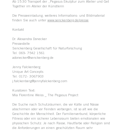
Ab 15:30 Transport der „Pegasus-Skulptur zum Atelier und Get
Together im Atelier der Künstlerin
Die Presseeinladung, weiteres Informations- und Bildmaterial
finden Sie auch unter
www.senckenberg.de/presse
Kontakt
Dr. Alexandra Donecker
Pressestelle
Senckenberg Gesellschaft für Naturforschung
Tel. 069- 7542 1561
adonecker@senckenberg.de
Jenny Falckenberg
Unique Art Concepts
Tel. 0172- 3067903
j.falckenberg@jennyfalckenberg.com
Kuratoren Text:
Mia Florentine Weiss _ The Pegasus Project
Die Suche nach Schutzräumen, die vor Kälte und Nässe
abschirmen oder vor Feinden verbergen, ist so alt wie die
Geschichte der Menschheit. Der Familienverbund, körperliche
Fitness oder ein sicherer Lebensraum bieten emotionalen wie
physischen Schutz. Je nach Rasse, Hautfarbe oder Religion sind
die Anforderungen an einen geschützten Raum sehr