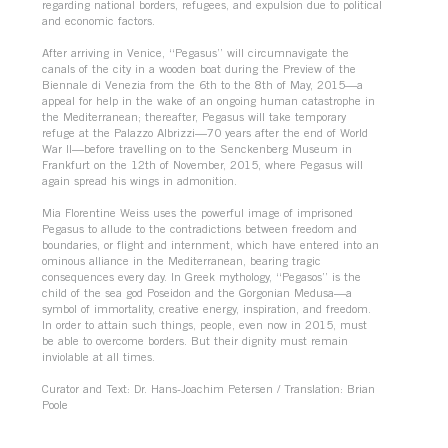
regarding national borders, refugees, and expulsion due to political
and economic factors.
After arriving in Venice, “Pegasus” will circumnavigate the
canals of the city in a wooden boat during the Preview of the
Biennale di Venezia from the 6th to the 8th of May, 2015—a
appeal for help in the wake of an ongoing human catastrophe in
the Mediterranean; thereafter, Pegasus will take temporary
refuge at the Palazzo Albrizzi—70 years after the end of World
War II—before travelling on to the Senckenberg Museum in
Frankfurt on the 12th of November, 2015, where Pegasus will
again spread his wings in admonition.
Mia Florentine Weiss uses the powerful image of imprisoned
Pegasus to allude to the contradictions between freedom and
boundaries, or flight and internment, which have entered into an
ominous alliance in the Mediterranean, bearing tragic
consequences every day. In Greek mythology, “Pegasos” is the
child of the sea god Poseidon and the Gorgonian Medusa—a
symbol of immortality, creative energy, inspiration, and freedom.
In order to attain such things, people, even now in 2015, must
be able to overcome borders. But their dignity must remain
inviolable at all times.
Curator and Text: Dr. Hans-Joachim Petersen / Translation: Brian
Poole