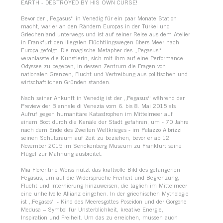
EARTH - DESTROYED BY HIS OWN CURSE!
Bevor der „Pegasus“ in Venedig für ein paar Monate Station
macht, war er an den Rändern Europas in der Türkei und
Griechenland unterwegs und ist auf seiner Reise aus dem Atelier
in Frankfurt den illegalen Flüchtlingswegen übers Meer nach
Europa gefolgt. Die magische Metapher des „Pegasus“
veranlasste die Künstlerin, sich mit ihm auf eine Performance-
Odyssee zu begeben, in dessen Zentrum die Fragen von
nationalen Grenzen, Flucht und Vertreibung aus politischen und
wirtschaftlichen Gründen standen.
Nach seiner Ankunft in Venedig ist der „Pegasus“ während der
Preview der Biennale di Venezia vom 6. bis 8. Mai 2015 als
Aufruf gegen humanitäre Katastrophen im Mittelmeer auf
einem Boot durch die Kanäle der Stadt gefahren, um - 70 Jahre
nach dem Ende des Zweiten Weltkrieges - im Palazzo Albrizzi
seinen Schutzraum auf Zeit zu beziehen, bevor er ab 12.
November 2015 im Senckenberg Museum zu Frankfurt seine
Flügel zur Mahnung ausbreitet.
Mia Florentine Weiss nutzt das kraftvolle Bild des gefangenen
Pegasus, um auf die Widersprüche Freiheit und Begrenzung,
Flucht und Internierung hinzuweisen, die täglich im Mittelmeer
eine unheilvolle Allianz eingehen. In der griechischen Mythologie
ist „Pegasos“ - Kind des Meeresgottes Poseidon und der Gorgone
Medusa – Symbol für Unsterblichkeit, kreative Energie,
Inspiration und Freiheit. Um das zu erreichen, müssen auch