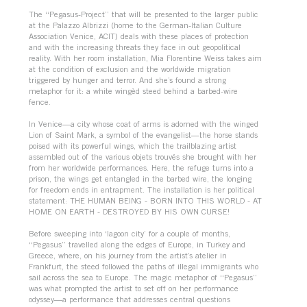
The “Pegasus-Project” that will be presented to the larger public
at the Palazzo Albrizzi (home to the German-Italian Culture
Association Venice, ACIT) deals with these places of protection
and with the increasing threats they face in out geopolitical
reality. With her room installation, Mia Florentine Weiss takes aim
at the condition of exclusion and the worldwide migration
triggered by hunger and terror. And she’s found a strong
metaphor for it: a white wingèd steed behind a barbed-wire
fence.
In Venice—a city whose coat of arms is adorned with the winged
Lion of Saint Mark, a symbol of the evangelist—the horse stands
poised with its powerful wings, which the trailblazing artist
assembled out of the various objets trouvés she brought with her
from her worldwide performances. Here, the refuge turns into a
prison, the wings get entangled in the barbed wire, the longing
for freedom ends in entrapment. The installation is her political
statement: THE HUMAN BEING - BORN INTO THIS WORLD - AT
HOME ON EARTH - DESTROYED BY HIS OWN CURSE!
Before sweeping into ‘lagoon city’ for a couple of months,
“Pegasus” travelled along the edges of Europe, in Turkey and
Greece, where, on his journey from the artist’s atelier in
Frankfurt, the steed followed the paths of illegal immigrants who
sail across the sea to Europe. The magic metaphor of “Pegasus”
was what prompted the artist to set off on her performance
odyssey—a performance that addresses central questions