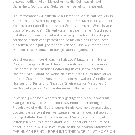
unterschiedlich. Allen Menschen ist die Sehnsucht nach
Sicherheit, Schutz und Geborgenheit genetisch angelegt.
Die Performance-Künstlerin Mia Florentine Weiss mit Ateliers in
Frankfurt und Berlin befragt seit 15 Jahren Menschen auf allen
Kontinenten nach ihren privaten Schutzräumen: „What is your
place of protection?“ Die Antworten hat sie in einer Multimedia-
Installation zusammengefasst, die zeigt, wie Naturkatastrophen,
politische Krisen oder persönliche Schicksale das Leben jedes
einzelnen schlagartig verändern können. Und wie bedroht der
Mensch in Wirklichkeit in der globalen Gegenwart ist.
Das „Pegasus“-Projekt, das im Palazzo Albrizzi einem breiten
Publikum vorgestellt wird, handelt von diesen Schutzräumen
und deren zunehmender Bedrohung in der geopolitischen
Realität. Mia Florentine Weiss zielt mit ihrer Raum-Installation
auf den Zustand der Ausgrenzung, der weltweiten Migration vor
Hunger und Terror und findet dafür eine starke Metapher. Ein
weißes geflügeltes Pferd hinter einem Stacheldrahtzaun.
In Venedig - dessen Wappen den geflügelten Markuslöwen als
Evangelistensymbol ziert - steht das Pferd mit mächtigen
Flügeln, welche die Spurensucherin als Assemblage aus object
trouvés, die sie von ihren weltweiten Performances mitgebracht
hat, gestaltete. Der Schutzraum wird Gefängnis, die Flügel
verfangen sich im Stacheldraht, die Sehnsucht nach Freiheit
endet in der Falle. Die Installation ist ihr politisches Statement:
THE HUMAN BEING - BORN INTO THIS WORLD - AT HOME ON