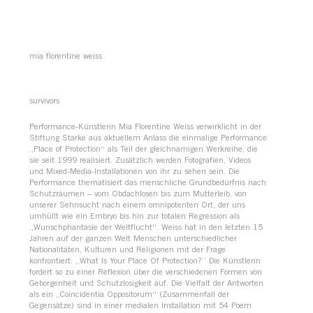
mia florentine weiss
survivors
Performance-Künstlerin Mia Florentine Weiss verwirklicht in der
Stiftung Starke aus aktuellem Anlass die einmalige Performance
„Place of Protection“ als Teil der gleichnamigen Werkreihe, die
sie seit 1999 realisiert. Zusätzlich werden Fotografien, Videos
und Mixed-Media-Installationen von ihr zu sehen sein. Die
Performance thematisiert das menschliche Grundbedürfnis nach
Schutzräumen – vom Obdachlosen bis zum Mutterleib, von
unserer Sehnsucht nach einem omnipotenten Ort, der uns
umhüllt wie ein Embryo bis hin zur totalen Regression als
„Wunschphantasie der Weltflucht“. Weiss hat in den letzten 15
Jahren auf der ganzen Welt Menschen unterschiedlicher
Nationalitäten, Kulturen und Religionen mit der Frage
konfrontiert: „What Is Your Place Of Protection?” Die Künstlerin
fordert so zu einer Reflexion über die verschiedenen Formen von
Geborgenheit und Schutzlosigkeit auf. Die Vielfalt der Antworten
als ein „Coincidentia Oppositorum“ (Zusammenfall der
Gegensätze) sind in einer medialen Installation mit 54 Poem