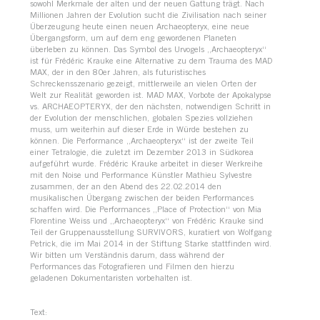
sowohl Merkmale der alten und der neuen Gattung trägt. Nach
Millionen Jahren der Evolution sucht die Zivilisation nach seiner
Überzeugung heute einen neuen Archaeopteryx, eine neue
Übergangsform, um auf dem eng gewordenen Planeten
überleben zu können. Das Symbol des Urvogels „Archaeopteryx“
ist für Frédéric Krauke eine Alternative zu dem Trauma des MAD
MAX, der in den 80er Jahren, als futuristisches
Schreckensszenario gezeigt, mittlerweile an vielen Orten der
Welt zur Realität geworden ist. MAD MAX, Vorbote der Apokalypse
vs. ARCHAEOPTERYX, der den nächsten, notwendigen Schritt in
der Evolution der menschlichen, globalen Spezies vollziehen
muss, um weiterhin auf dieser Erde in Würde bestehen zu
können. Die Performance „Archaeopteryx“ ist der zweite Teil
einer Tetralogie, die zuletzt im Dezember 2013 in Südkorea
aufgeführt wurde. Frédéric Krauke arbeitet in dieser Werkreihe
mit den Noise und Performance Künstler Mathieu Sylvestre
zusammen, der an den Abend des 22.02.2014 den
musikalischen Übergang zwischen der beiden Performances
schaffen wird. Die Performances „Place of Protection“ von Mia
Florentine Weiss und „Archaeopteryx“ von Frédéric Krauke sind
Teil der Gruppenausstellung SURVIVORS, kuratiert von Wolfgang
Petrick, die im Mai 2014 in der Stiftung Starke stattfinden wird.
Wir bitten um Verständnis darum, dass während der
Performances das Fotografieren und Filmen den hierzu
geladenen Dokumentaristen vorbehalten ist.
Text: