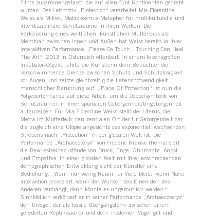
Films zusammengefasst, die auf allen fünf Kontinenten gedreht
wurden. Das Leitmotiv „Protection“ verarbeitet Mia Florentine
Weiss als Mikro-, Makrokosmus-Metapher für multikulturelle und
interdisziplinäre Schutzräume in ihren Werken. Die
Verkörperung eines weltlichen, künstlichen Mutterleibs als
Membran zwischen Innen und Außen hat Weiss bereits in ihrer
interaktiven Performance „Please Do Touch - Touching Can Heal
The Art!“ 2013 in Österreich offenbart. In einem lebensgroßen
Inkubator-Objekt führte die Künstlerin dem Betrachter die
verschwimmende Grenze zwischen Schutz und Schutzlosigkeit
vor Augen und zeigte gleichzeitig die Lebensnotwendigkeit
menschlicher Berührung auf. „Place Of Protection“ ist nun die
Folgeperformance auf diese Arbeit, um die Doppelsymbolik von
Schutzräumen in ihrer spürbaren Geborgenheit/Ungeborgenheit
aufzuzeigen. Für Mia Florentine Weiss stellt der Uterus, die
Metra im Mutterleib, den zentralen Ort der Ur-Geborgenheit dar,
die zugleich eine Utopie angesichts des exponentiell wachsenden
Strebens nach „Protection“ in der globalen Welt ist. Die
Performance „Archaeopteryx“ von Frédéric Krauke thematisiert
die Bewusstseinszustände von Druck, Enge, Ohnmacht, Angst
und Empathie. In einer globalen Welt mit ihrer erschreckenden
demographischen Entwicklung sieht der Künstler eine
Bedrohung: „Wenn nur wenig Raum für Viele bleibt, wenn Nähe
Interaktion provoziert, wenn der Wunsch des Einen den des
Anderen verdrängt, dann könnte es ungemütlich werden.“
Sinnbildlich verkörpert er in seiner Performance „Archaeopteryx“
den Urvogel, der als fossile Übergangsform zwischen einem
gefederten Reptil/Saurier und dem modernen Vogel gilt und