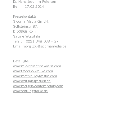
Dr. Hans-Joachim Petersen
Berlin, 17.02.2014
Pressekontakt:
Siccma Media GmbH,
Goltsteinstr. 87,
D-50968 Köln
Sabine Worgitzki
Telefon 0221 348 038 – 27
Email worgitzki@siccmamedia.de
Beteiligte:
www.mia-florentine-weiss.com
www.frederic-krauke.com
www.mathieu-sylvestre.com
www.wolfgangpetrick.de
www.morgen-contemporary.com
www.stiftungstarke.de