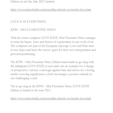
Edition ist auf das Jahr 2021 limitiert.
https://www.kpm-berlin.com/porzellan-shop/to-go-becher-love-hate
LOVE IS IN EVERYTHING
KPM + MIA FLORENTINE WEISS
With her iconic sculpture LOVE HATE, Mia Florentine Weiss manages
to unite the hopes, fears and desires of a generation in one work of art.
The sculptures are part of the European cityscape. Love and Hate meet
in one object and leave the viewer space for their own interpretation and
personal positioning.
The KPM + Mia Florentine Weiss Edition hand-made to-go mug with
the ambigram LOVE HATE in rose pink sets an example for a change
of perspective, conveys a message against hate and strives for a loving,
border-crossing togetherness which encourages a positive attitude in
our challenging world.
The to-go mug in the KPM + Mia Florentine Weiss LOVE HATE
Edition is limited to the year 2021.
https://www.kpm-berlin.com/porzellan-shop/to-go-becher-love-hate